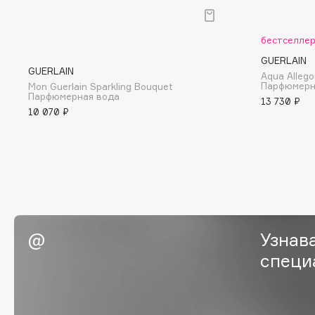
BLOME
бестселле
GUERLAIN
GUERLAIN
C
Aqua Allego
Парфюмерн
Mon Guerlain Sparkling Bouquet
Парфюмерная вода
13 730 ₽
Cadence
Chupa Chups
10 070 ₽
Capelli Dorati
Clarette
Carbon Theory
Clarins
Carmex
Clarins Precious
Carolina Herrera
Clinique
Catrice
Clive Christian
Celimax
Club De Nuit
Узнав
Cettua
Collagenina
специ