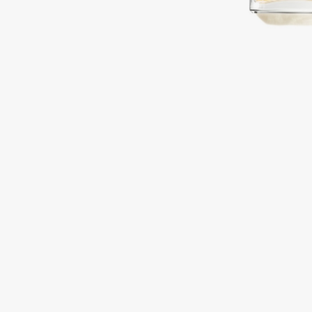
Подарки
0 - 9
Для дома
100BON
22|11
Техника
A
Acqua di Parma
Amina Daudova Brushes
Acque di Italia
Amouage
Adele for you
Amuleto Di Casa
Advante
Angiopharm
ЭКСКЛЮЗИВ
ЭКСКЛЮЗИВ
Aesop
Annbeauty
Age Stop
Anua
ЭКСКЛЮЗИВ
Apadent
AHFA Cosmetics
Apagard
Ajmal