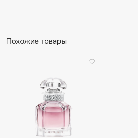
Aravia Professional
Alix Avien
Arcadia
Allies of Skin
Archetype
AMAN
Похожие товары
B
Babor
beautyblender
Baffy
Bebble
Balmain Hair Couture
Beverly Hills Polo Club
ЭКСКЛЮЗИВ
Biodance
Banderas
Bioderma
Basicare
Biomed
Batiste
Biorepair
Beauty Bomb
Blanx
Beauty Pati
Blistex
Beautyblades
НОВИНКА