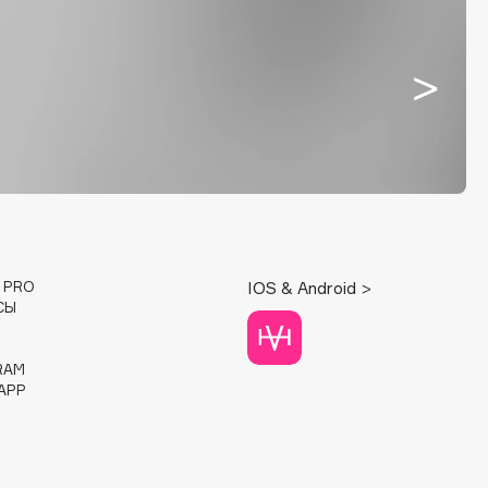
E PRO
IOS & Android >
СЫ
RAM
APP