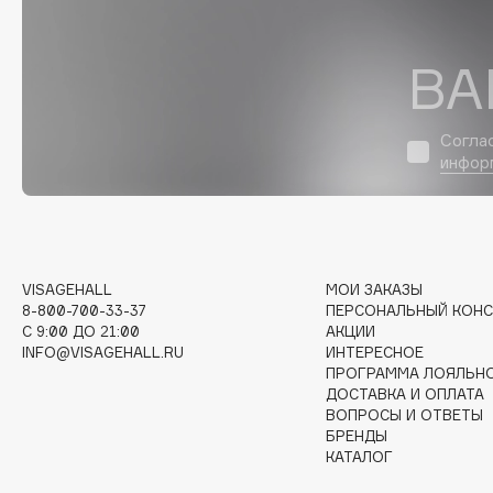
D
d'Alba
Dior
ВА
DABO
Divage
DARLING*
Dolce & Gabbana
Согла
Darphin
Dolomit
инфор
Davines
Dorco
Deonica
DP Daily Perfection
Dessange
Dr. Vranjes Firenze
VISAGEHALL
МОИ ЗАКАЗЫ
8-800-700-33-37
ПЕРСОНАЛЬНЫЙ КОНС
C 9:00 ДО 21:00
АКЦИИ
E
INFO@VISAGEHALL.RU
ИНТЕРЕСНОЕ
ПРОГРАММА ЛОЯЛЬН
ДОСТАВКА И ОПЛАТА
Eat My
Ella Bartsueva Brushes
ВОПРОСЫ И ОТВЕТЫ
Ecolatier
EMBRACE Haircare
БРЕНДЫ
КАТАЛОГ
Ecotools
Emmanuelle Jane
EGG
Enough