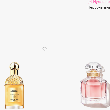
Aveda
Нужна по
Персональны
Avene
Boadicea The Victorious
Bobbi Brown
BOOMSHOP
BORK
Brunello Cucinelli
Bvlgari
by TERRY
BY WISHTREND
Byredo