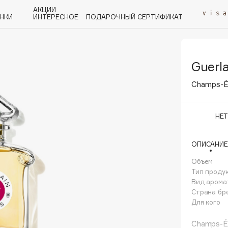
АКЦИИ
НКИ
ИНТЕРЕСНОЕ
ПОДАРОЧНЫЙ СЕРТИФИКАТ
Guerla
P
Q
R
S
T
U
V
W
Y
Z
А - Я
Champs-É
НЕ
ОПИСАНИЕ
Angiopharm
KIKO Milano
Объем
Тип проду
Estée Lauder
Вид арома
Clarins
Страна бр
Для кого
Champs-É