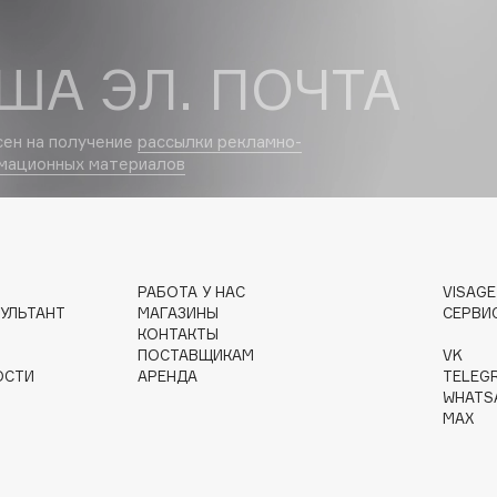
Dr.Althea
ША ЭЛ. ПОЧТА
Dr.Ceuracle
Dr.Jart+
сен на получение
рассылки рекламно-
DSD de Luxe
мационных материалов
Dyson
РАБОТА У НАС
VISAG
УЛЬТАНТ
МАГАЗИНЫ
СЕРВИ
КОНТАКТЫ
ПОСТАВЩИКАМ
VK
ОСТИ
АРЕНДА
TELEG
WHATS
Estée Lauder
MAX
Etat Pur
Etude House
Etude organix