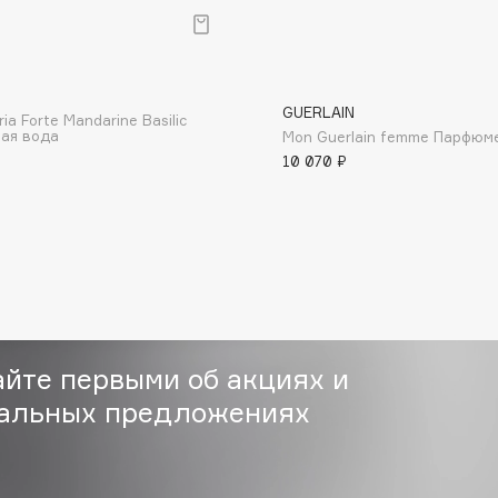
р
GUERLAIN
ria Forte Mandarine Basilic
ая вода
Mon Guerlain femme Парфюм
10 070 ₽
Consly
Corimo
CosRX
Cottolina
Crescina
Cunzite
Curaprox
айте первыми об акциях и
альных предложениях