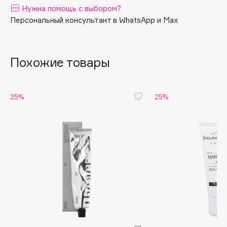
Нужна помощь с выбором?
способствует её омоложению.
Apagard
Персональный консультант в WhatsApp и Max
Aravia Professional
Arcadia
Archetype
Похожие товары
Architect Demidoff
ARIVE MAKEUP
25%
25%
Art&Fact
Art-Visage
Artdeco
Astra
Atelier Rebul
Augustinus Bader
Aveda
Avene