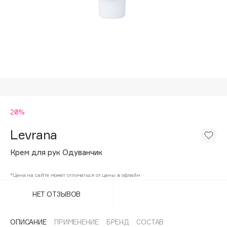
Подарки
Tom Ford
HFC
Для дома
Angiopharm
Техника
KIKO Milano
Estée Lauder
Clarins
0 - 9
20%
Levrana
100BON
22|11
Крем для рук Одуванчик
*Цена на сайте может отличаться от цены в офлайн
A
НЕТ ОТЗЫВОВ
Acqua di Parma
Acque di Italia
ОПИСАНИЕ
ПРИМЕНЕНИЕ
БРЕНД
СОСТАВ