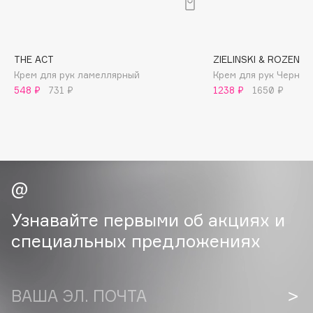
B
Babor
Baffy
THE ACT
ZIELINSKI & ROZEN
Крем для рук ламеллярный
Крем для рук Черная
Balmain Hair Couture
ЭКСКЛЮЗИВ
548 ₽
731 ₽
1238 ₽
1650 ₽
Banderas
Basicare
Batiste
Beauty Bomb
Beauty Pati
Beautyblades
НОВИНКА
Узнавайте первыми об акциях и
beautyblender
специальных предложениях
Bebble
Beverly Hills Polo Club
Biodance
ВАША ЭЛ. ПОЧТА
Bioderma