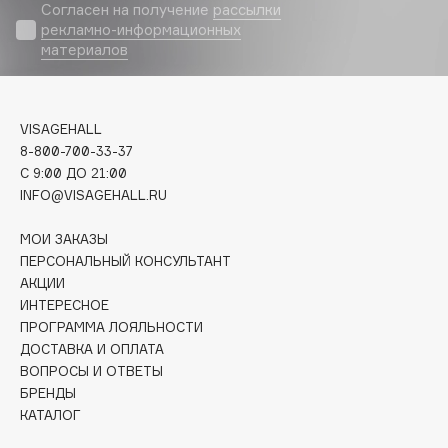
Biomed
Согласен на получение
рассылки
рекламно-информационных
Biorepair
материалов
Blanx
Blistex
BLOME
VISAGEHALL
Boadicea The Victorious
8-800-700-33-37
Bobbi Brown
C 9:00 ДО 21:00
INFO@VISAGEHALL.RU
BOOMSHOP
BORK
МОИ ЗАКАЗЫ
Brunello Cucinelli
ПЕРСОНАЛЬНЫЙ КОНСУЛЬТАНТ
АКЦИИ
Bvlgari
ИНТЕРЕСНОЕ
by TERRY
ПРОГРАММА ЛОЯЛЬНОСТИ
BY WISHTREND
ДОСТАВКА И ОПЛАТА
Byredo
ВОПРОСЫ И ОТВЕТЫ
БРЕНДЫ
КАТАЛОГ
C