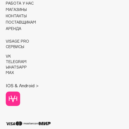
РАБОТА У НАС
МАГАЗИНЫ
Cadence
КОНТАКТЫ
Capelli Dorati
ПОСТАВЩИКАМ
Carbon Theory
АРЕНДА
Carmex
VISAGE PRO
Carolina Herrera
СЕРВИСЫ
Catrice
VK
Celimax
TELEGRAM
Cettua
WHATSAPP
MAX
Chupa Chups
Clarette
IOS & Android >
Clarins
Clarins Precious
НОВИНКА
Clinique
Clive Christian
Club De Nuit