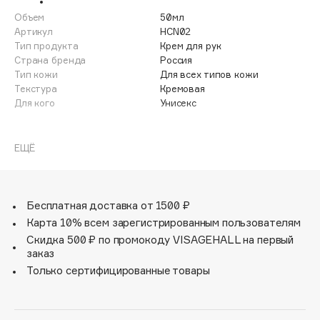
Adele for you
Объем
50мл
Финал лета
Advante
Артикул
HCN02
ЭКСКЛЮЗИВ
Тип продукта
Крем для рук
1 АВГ - 31 АВГ
Aesop
Страна бренда
Россия
Age Stop
Тип кожи
Для всех типов кожи
ЭКСКЛЮЗИВ
Текстура
Кремовая
AHFA Cosmetics
Для кого
Унисекс
Ajmal
Крем для рук «Одуванчик» благодаря своей нежной
Alix Avien
текстуре глубоко увлажняет кожу, придаёт ей
ЕЩЁ
Allies of Skin
упругость и эластичность.
AMAN
Основные активные ингредиенты:
Amina Daudova Brushes
Бесплатная доставка от 1500 ₽
Amouage
Экстракт одуванчика замедляет процесс старения
Карта 10% всем зарегистрированным пользователям
кожи, способствует регенерации и насыщает кожу
Amuleto Di Casa
Скидка 500 ₽ по промокоду VISAGEHALL на первый
витаминами.
заказ
Angiopharm
ЭКСКЛЮЗИВ
Экстракт грецкого ореха снимает воспаление и
Только сертифицированные товары
раздражение.
Annbeauty
Экстракт маклейи способствует заживлению мелких
Anua
царапин.
Apadent
Экстракт огурца удерживает влагу в коже и