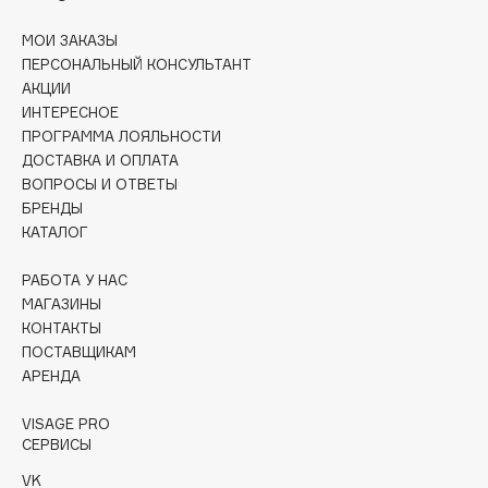
Collagenina
МОИ ЗАКАЗЫ
Consly
ПЕРСОНАЛЬНЫЙ КОНСУЛЬТАНТ
Corimo
АКЦИИ
CosRX
ИНТЕРЕСНОЕ
Cottolina
ПРОГРАММА ЛОЯЛЬНОСТИ
ДОСТАВКА И ОПЛАТА
Crescina
ВОПРОСЫ И ОТВЕТЫ
Cunzite
БРЕНДЫ
Curaprox
КАТАЛОГ
РАБОТА У НАС
D
МАГАЗИНЫ
КОНТАКТЫ
ПОСТАВЩИКАМ
d'Alba
АРЕНДА
DABO
DARLING*
VISAGE PRO
СЕРВИСЫ
Darphin
Davines
VK