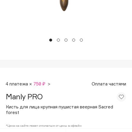
Подарки
Tom Ford
HFC
Для дома
Angiopharm
Техника
KIKO Milano
Estée Lauder
Clarins
0 - 9
100BON
4 платежа ×
750 ₽
>
Оплата частями
22|11
Manly PRO
A
Кисть для лица крупная пушистая веерная Sacred
forest
Acqua di Parma
*Цена на сайте может отличаться от цены в офлайн
Acque di Italia