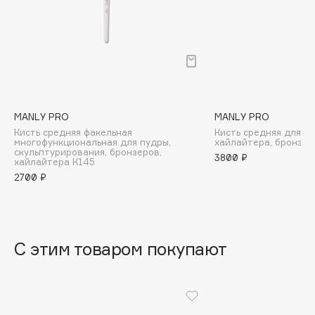
B
Babor
Baffy
Balmain Hair Couture
ЭКСКЛЮЗИВ
Banderas
MANLY PRO
MANLY PRO
Basicare
Кисть средняя факельная
Кисть средняя для ру
Batiste
многофункциональная для пудры,
хайлайтера, бронзер
скульптурирования, бронзеров,
3800 ₽
Beauty Bomb
хайлайтера К145
2700 ₽
Beauty Pati
Beautyblades
НОВИНКА
beautyblender
Bebble
С этим товаром покупают
Beverly Hills Polo Club
Biodance
Bioderma