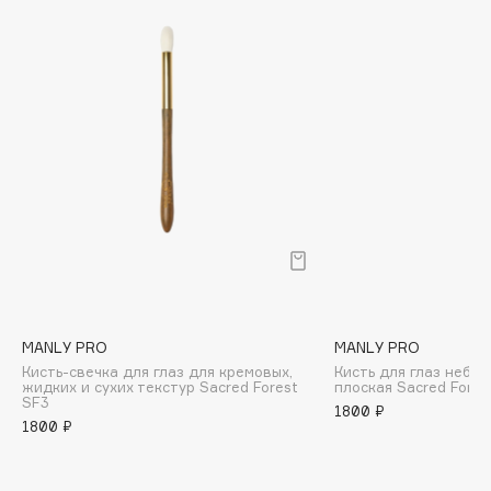
Biomed
Biorepair
Blanx
Blistex
BLOME
Boadicea The Victorious
Bobbi Brown
BOOMSHOP
BORK
Brunello Cucinelli
Bvlgari
by TERRY
MANLY PRO
MANLY PRO
Кисть-свечка для глаз для кремовых,
Кисть для глаз небо
BY WISHTREND
жидких и сухих текстур Sacred Forest
плоская Sacred Fores
SF3
Byredo
1800 ₽
1800 ₽
C