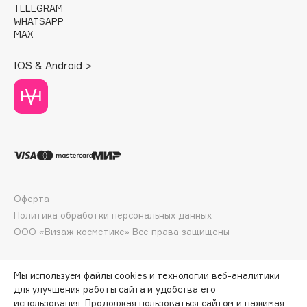
TELEGRAM
Deonica
WHATSAPP
Dessange
MAX
Dior
IOS & Android >
Divage
Dolce & Gabbana
Dolomit
Dorco
DP Daily Perfection
Dr. Vranjes Firenze
Dr.Althea
Оферта
Dr.Ceuracle
Политика обработки персональных данных
Dr.Jart+
ООО «Визаж косметикс» Все права защищены
DSD de Luxe
Dyson
Мы используем файлы cookies и технологии веб-аналитики
для улучшения работы сайта и удобства его
использования. Продолжая пользоваться сайтом и нажимая