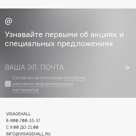
Cadence
Capelli Dorati
Carbon Theory
Узнавайте первыми об акциях и
Carmex
специальных предложениях
Carolina Herrera
Catrice
Celimax
ВАША ЭЛ. ПОЧТА
Cettua
Согласен на получение
рассылки
Chupa Chups
рекламно-информационных
Clarette
материалов
Clarins
Clarins Precious
НОВИНКА
VISAGEHALL
Clinique
8-800-700-33-37
Clive Christian
C 9:00 ДО 21:00
Club De Nuit
INFO@VISAGEHALL.RU