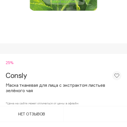
Подарки
Tom Ford
HFC
Для дома
Angiopharm
Техника
KIKO Milano
Estée Lauder
Clarins
0 - 9
25%
Consly
100BON
22|11
Маска тканевая для лица с экстрактом листьев
зелёного чая
A
*Цена на сайте может отличаться от цены в офлайн
НЕТ ОТЗЫВОВ
Acqua di Parma
Acque di Italia