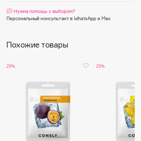
Apagard
Нужна помощь с выбором?
Aravia Professional
Персональный консультант в WhatsApp и Max
Arcadia
Archetype
Похожие товары
Architect Demidoff
ARIVE MAKEUP
Art&Fact
25%
25%
Art-Visage
Artdeco
Astra
Atelier Rebul
Augustinus Bader
Aveda
Avene