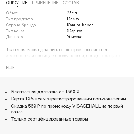
ОПИСАНИЕ
ПРИМЕНЕНИЕ
СОСТАВ
Adele for you
Финал лета
Advante
Объем
25мл
ЭКСКЛЮЗИВ
Тип продукта
Маска
1 АВГ - 31 АВГ
Aesop
Страна бренда
Южная Корея
Age Stop
Тип кожи
Жирная
ЭКСКЛЮЗИВ
Для кого
Унисекс
AHFA Cosmetics
Ajmal
Тканевая маска для лица с экстрактом листьев
зелёного чая насыщает кожу влагой, предотвращает
Alix Avien
несовершенства, сужает поры, регулирует выделение
Allies of Skin
кожного сала, успокаивает и регенерирует. Экстракт
ЕЩЁ
AMAN
зеленого чая содержит богатый комплекс
микроэлементов, витаминов и минеральных веществ,
Amina Daudova Brushes
которые способствуют уменьшению видимости пор,
Amouage
идеально разглаживают эпидермис и защищают его от
Бесплатная доставка от 1500 ₽
вредного воздействия свободных радикалов. Для
Amuleto Di Casa
Карта 10% всем зарегистрированным пользователям
комбинированной и жирной кожи.
Скидка 500 ₽ по промокоду VISAGEHALL на первый
Angiopharm
ЭКСКЛЮЗИВ
заказ
Annbeauty
Только сертифицированные товары
Anua
Apadent