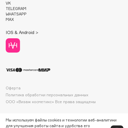
E
VK
TELEGRAM
Eat My
WHATSAPP
MAX
Ecolatier
Ecotools
IOS & Android >
EGG
EGIA
Eigshow
Elemis
Elian Russia
Elie Saab
Ella Bartsueva Brushes
Оферта
EMBRACE Haircare
Политика обработки персональных данных
Emmanuelle Jane
ООО «Визаж косметикс» Все права защищены
Enough
EpilProfi
Мы используем файлы cookies и технологии веб-аналитики
Erborian
для улучшения работы сайта и удобства его