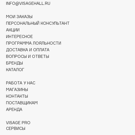
INFO@VISAGEHALL.RU
Deonica
Dessange
МОИ ЗАКАЗЫ
Dior
ПЕРСОНАЛЬНЫЙ КОНСУЛЬТАНТ
Divage
АКЦИИ
ИНТЕРЕСНОЕ
Dolce & Gabbana
ПРОГРАММА ЛОЯЛЬНОСТИ
Dolomit
ДОСТАВКА И ОПЛАТА
Dorco
ВОПРОСЫ И ОТВЕТЫ
БРЕНДЫ
DP Daily Perfection
КАТАЛОГ
Dr. Vranjes Firenze
Dr.Althea
РАБОТА У НАС
Dr.Ceuracle
МАГАЗИНЫ
КОНТАКТЫ
Dr.Jart+
ПОСТАВЩИКАМ
DSD de Luxe
АРЕНДА
Dyson
VISAGE PRO
СЕРВИСЫ