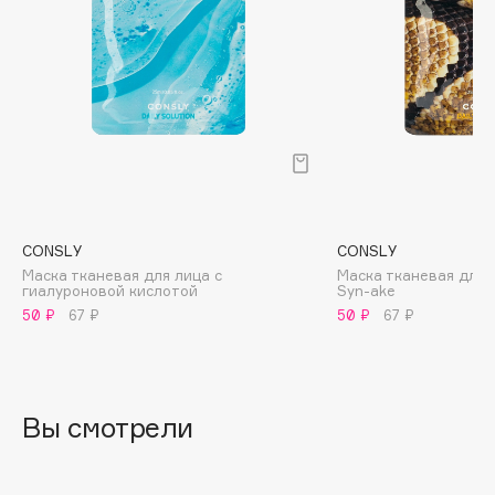
Biomed
Biorepair
Blanx
Blistex
BLOME
Boadicea The Victorious
Bobbi Brown
BOOMSHOP
CONSLY
CONSLY
BORK
Маска тканевая для лица с
Маска тканевая для 
Brunello Cucinelli
гиалуроновой кислотой
Syn-ake
50 ₽
67 ₽
50 ₽
67 ₽
Bvlgari
by TERRY
BY WISHTREND
Byredo
Вы смотрели
C