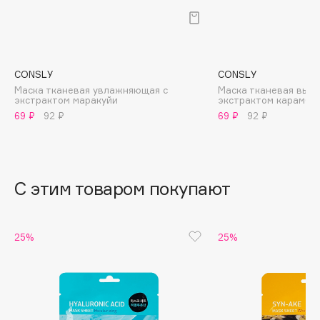
B
Babor
Baffy
CONSLY
CONSLY
Balmain Hair Couture
ЭКСКЛЮЗИВ
Маска тканевая увлажняющая с
Маска тканевая выво
экстрактом маракуйи
экстрактом карамбо
Banderas
69 ₽
92 ₽
69 ₽
92 ₽
Basicare
Batiste
Beauty Bomb
Beauty Pati
С этим товаром покупают
Beautyblades
НОВИНКА
beautyblender
25%
25%
Bebble
Beverly Hills Polo Club
Biodance
Bioderma