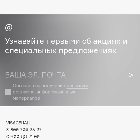
Collagenina
Consly
Corimo
CosRX
Cottolina
Узнавайте первыми об акциях и
Crescina
специальных предложениях
Cunzite
Curaprox
ВАША ЭЛ. ПОЧТА
D
Согласен на получение
рассылки
рекламно-информационных
материалов
d'Alba
DABO
DARLING*
VISAGEHALL
Darphin
8-800-700-33-37
Davines
C 9:00 ДО 21:00