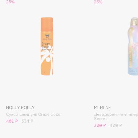
25%
25%
Cadence
Capelli Dorati
Carbon Theory
Carmex
Carolina Herrera
Catrice
Celimax
Cettua
Chupa Chups
Clarette
Clarins
Clarins Precious
HOLLY POLLY
MI-RI-NE
Сухой шампунь Crazy Coco
Дезодорант-антипер
Clinique
Secret
401 ₽
534 ₽
Clive Christian
300 ₽
400 ₽
Club De Nuit