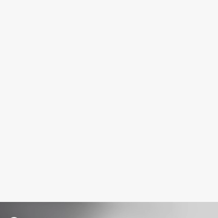
Fiona Franchimon
Flipper
FLOEMA
Floraïku
Forlle'd
ЭКСКЛЮЗИВ
Fragrance Du Bois
Frederic Malle
Frudia
Funny Organix
G
Garnier
Gecko
Geltek