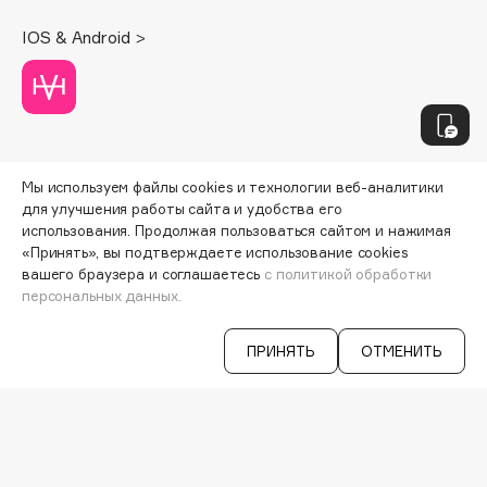
Insight Professional
Institut Esthederm
Institute Estelare
Instytutum
invisibobble
IS Clinical
Оферта
Политика обработки персональных данных
J
ООО «Визаж косметикс» Все права защищены
James Read
Jan Marini
ЭКСКЛЮЗИВ
Jane Iredale
Janeke
Jimmy Choo
JMsolution
Jo Malone London