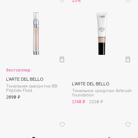
Cadence
Capelli Dorati
Carbon Theory
Carmex
Carolina Herrera
Catrice
бестселлер
Celimax
L'ARTE DEL BELLO
Cettua
L'ARTE DEL BELLO
Тональная сыворотка BB
Peptide Fluid
Тональное средство Airbrush
Chupa Chups
foundation
2890 ₽
Clarette
1748 ₽
2330 ₽
Clarins
Clarins Precious
НОВИНКА
Clinique
Clive Christian
Club De Nuit