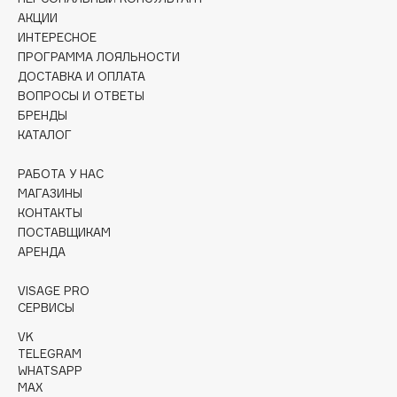
ИНТЕРЕСНОЕ
Hapica
вашего браузера и соглашаетесь
с политикой обработки
ПРОГРАММА ЛОЯЛЬНОСТИ
персональных данных.
HELIBEAUTY
ДОСТАВКА И ОПЛАТА
Hempz
ВОПРОСЫ И ОТВЕТЫ
ПРИНЯТЬ
ОТМЕНИТЬ
БРЕНДЫ
HFC
КАТАЛОГ
Holika Holika
Holly Polly
РАБОТА У НАС
Holy Land
МАГАЗИНЫ
КОНТАКТЫ
ПОСТАВЩИКАМ
I
АРЕНДА
VISAGE PRO
I Love My Hair
СЕРВИСЫ
Iceberg
VK
Icon Skin
TELEGRAM
Influence Beauty
WHATSAPP
MAX
INGLOT
Initio
IOS & Android >