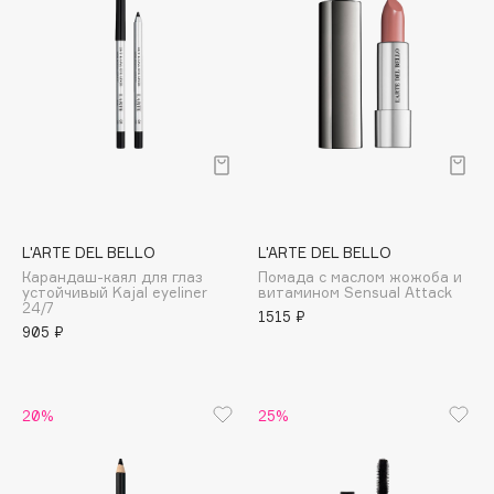
Collagenina
Consly
Corimo
CosRX
Cottolina
Crescina
Cunzite
L'ARTE DEL BELLO
L'ARTE DEL BELLO
Curaprox
Карандаш-каял для глаз
Помада с маслом жожоба и
устойчивый Kajal eyeliner
витамином Sensual Attack
24/7
1515 ₽
905 ₽
D
d'Alba
20%
25%
DABO
DARLING*
Darphin
Davines