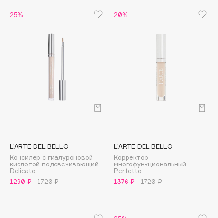
Biomed
Biorepair
Blanx
Blistex
BLOME
Boadicea The Victorious
Bobbi Brown
BOOMSHOP
BORK
Brunello Cucinelli
L'ARTE DEL BELLO
L'ARTE DEL BELLO
Bvlgari
Консилер с гиалуроновой
Корректор
кислотой подсвечивающий
многофункциональный
by TERRY
Delicato
Perfetto
1290 ₽
1720 ₽
1376 ₽
1720 ₽
BY WISHTREND
Byredo
25%
C